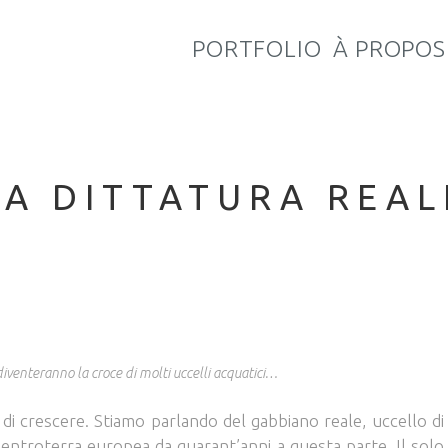
PORTFOLIO
À PROPOS
LA DITTATURA REAL
 diventeranno la croce di molti uccelli acquatici…
di crescere. Stiamo parlando del gabbiano reale, uccello di
’entroterra europea da quarant’anni a questa parte. Il solo