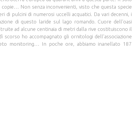
le copie… Non senza inconvenienti, visto che questa specie
i di pulcini di numerosi uccelli acquatici. Da vari decenni, i
azione di questo laride sul lago romando. Cuore dell’oasi
ostruite ad alcune centinaia di metri dalla rive costituiscono il
ì scorso ho accompagnato gli ornitologi dell’associazione
sueto monitoring… In poche ore, abbiamo inanellato 187