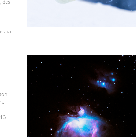
, des
E 2021
son
hui,
 13