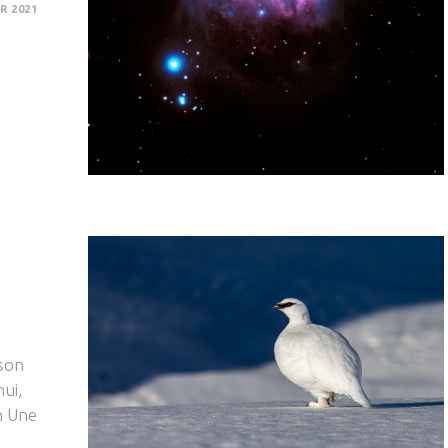
R 2021
son
hui,
n Une