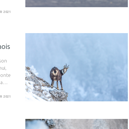
R 2021
mois
son
hui,
monte
 la…
R 2021