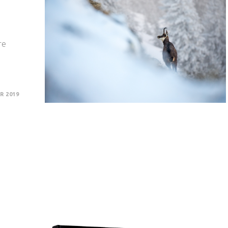
re
R 2019