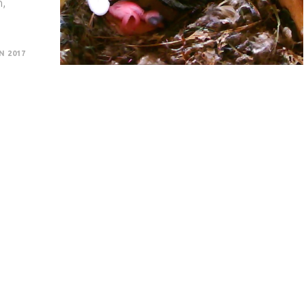
h,
N 2017