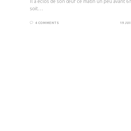
Il a éclos de son œuf ce matin un peu avant 6
soit…
4 COMMENTS
19 JUI