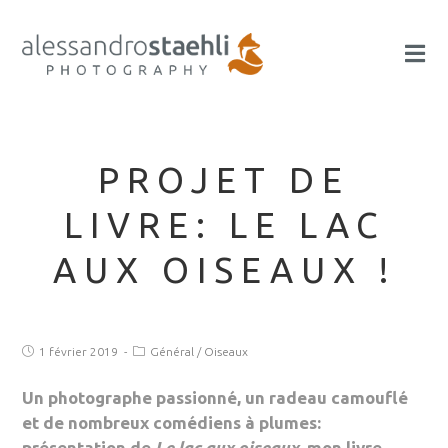
PROJET DE
LIVRE: LE LAC
AUX OISEAUX !
1 février 2019
Général
/
Oiseaux
Un photographe passionné, un radeau camouflé
et de nombreux comédiens à plumes:
présentation de
Le lac aux oiseaux
, mon livre